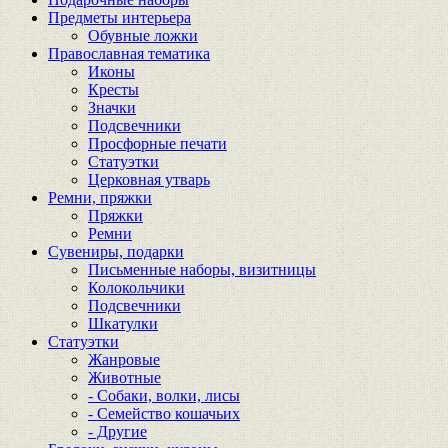
Предметы интерьера
Обувные ложки
Православная тематика
Иконы
Кресты
Значки
Подсвечники
Просфорные печати
Статуэтки
Церковная утварь
Ремни, пряжки
Пряжки
Ремни
Сувениры, подарки
Письменные наборы, визитницы
Колокольчики
Подсвечники
Шкатулки
Статуэтки
Жанровые
Животные
- Собаки, волки, лисы
- Семейство кошачьих
- Другие