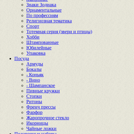
Знаки Зодиака
Орнаментальные
По профессиям
Религиозная тематика
Спорт
Тотемная серия (звери и птицы)
Хобби
Штампованные
Юбилейные
Упаковка
Посуда
Армуды
Бокалы
- Коньяк
- Вино
- Шампанское
Пивные кружки
Стопки
Ритоны
Френч прессы
Фарфор
Жаропрочное стекло
Икорницы
Чайные ложки
Подарочные наборы