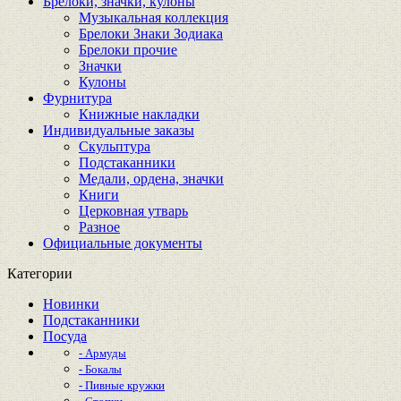
Брелоки, значки, кулоны
Музыкальная коллекция
Брелоки Знаки Зодиака
Брелоки прочие
Значки
Кулоны
Фурнитура
Книжные накладки
Индивидуальные заказы
Скульптура
Подстаканники
Медали, ордена, значки
Книги
Церковная утварь
Разное
Официальные документы
Категории
Новинки
Подстаканники
Посуда
- Армуды
- Бокалы
- Пивные кружки