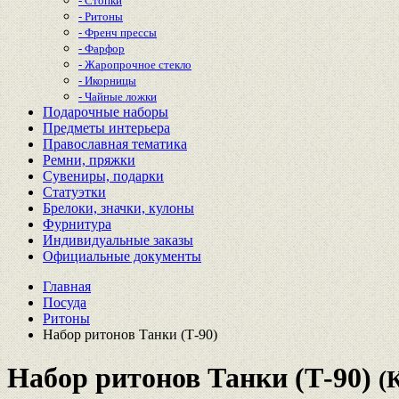
- Стопки
- Ритоны
- Френч прессы
- Фарфор
- Жаропрочное стекло
- Икорницы
- Чайные ложки
Подарочные наборы
Предметы интерьера
Православная тематика
Ремни, пряжки
Сувениры, подарки
Статуэтки
Брелоки, значки, кулоны
Фурнитура
Индивидуальные заказы
Официальные документы
Главная
Посуда
Ритоны
Набор ритонов Танки (Т-90)
Набор ритонов Танки (Т-90)
(