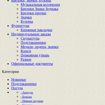
Брелоки, значки, кулоны
Музыкальная коллекция
Брелоки Знаки Зодиака
Брелоки прочие
Значки
Кулоны
Фурнитура
Книжные накладки
Индивидуальные заказы
Скульптура
Подстаканники
Медали, ордена, значки
Книги
Церковная утварь
Разное
Официальные документы
Категории
Новинки
Подстаканники
Посуда
- Армуды
- Бокалы
- Пивные кружки