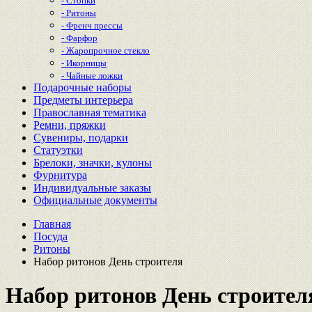
- Стопки
- Ритоны
- Френч прессы
- Фарфор
- Жаропрочное стекло
- Икорницы
- Чайные ложки
Подарочные наборы
Предметы интерьера
Православная тематика
Ремни, пряжки
Сувениры, подарки
Статуэтки
Брелоки, значки, кулоны
Фурнитура
Индивидуальные заказы
Официальные документы
Главная
Посуда
Ритоны
Набор ритонов День строителя
Набор ритонов День строител