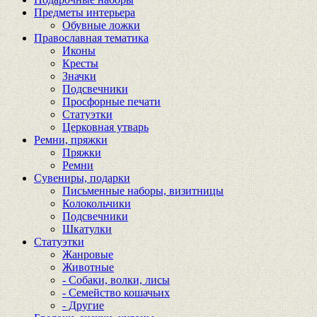
Предметы интерьера
Обувные ложки
Православная тематика
Иконы
Кресты
Значки
Подсвечники
Просфорные печати
Статуэтки
Церковная утварь
Ремни, пряжки
Пряжки
Ремни
Сувениры, подарки
Письменные наборы, визитницы
Колокольчики
Подсвечники
Шкатулки
Статуэтки
Жанровые
Животные
- Собаки, волки, лисы
- Семейство кошачьих
- Другие