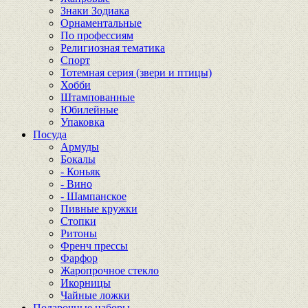
Знаки Зодиака
Орнаментальные
По профессиям
Религиозная тематика
Спорт
Тотемная серия (звери и птицы)
Хобби
Штампованные
Юбилейные
Упаковка
Посуда
Армуды
Бокалы
- Коньяк
- Вино
- Шампанское
Пивные кружки
Стопки
Ритоны
Френч прессы
Фарфор
Жаропрочное стекло
Икорницы
Чайные ложки
Подарочные наборы