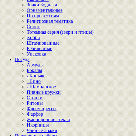
Знаки Зодиака
Орнаментальные
По профессиям
Религиозная тематика
Спорт
Тотемная серия (звери и птицы)
Хобби
Штампованные
Юбилейные
Упаковка
Посуда
Армуды
Бокалы
- Коньяк
- Вино
- Шампанское
Пивные кружки
Стопки
Ритоны
Френч прессы
Фарфор
Жаропрочное стекло
Икорницы
Чайные ложки
Подарочные наборы