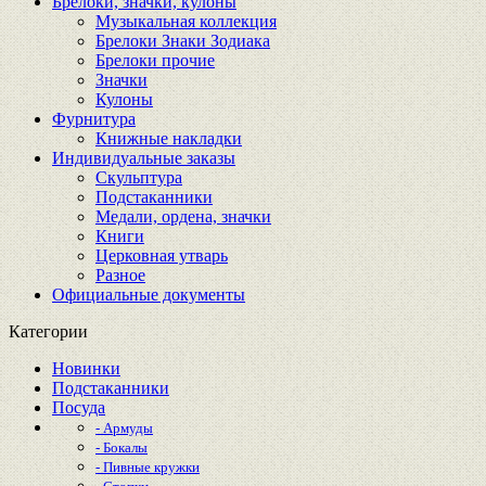
Брелоки, значки, кулоны
Музыкальная коллекция
Брелоки Знаки Зодиака
Брелоки прочие
Значки
Кулоны
Фурнитура
Книжные накладки
Индивидуальные заказы
Скульптура
Подстаканники
Медали, ордена, значки
Книги
Церковная утварь
Разное
Официальные документы
Категории
Новинки
Подстаканники
Посуда
- Армуды
- Бокалы
- Пивные кружки