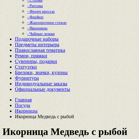
- Стопки
- Ритоны
- Френч прессы
- Фарфор
- Жаропрочное стекло
- Икорницы
- Чайные ложки
Подарочные наборы
Предметы интерьера
Православная тематика
Ремни, пряжки
Сувениры, подарки
Статуэтки
Брелоки, значки, кулоны
Фурнитура
Индивидуальные заказы
Официальные документы
Главная
Посуда
Икорницы
Икорница Медведь с рыбой
Икорница Медведь с рыбой