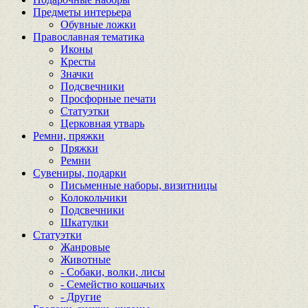
Предметы интерьера
Обувные ложки
Православная тематика
Иконы
Кресты
Значки
Подсвечники
Просфорные печати
Статуэтки
Церковная утварь
Ремни, пряжки
Пряжки
Ремни
Сувениры, подарки
Письменные наборы, визитницы
Колокольчики
Подсвечники
Шкатулки
Статуэтки
Жанровые
Животные
- Собаки, волки, лисы
- Семейство кошачьих
- Другие